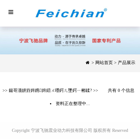
>
网站首页
> 产品展示
>>
鍚哥洏姘斿姩鎸姩鍣ㄨ嚜鍔ㄦ墜鍔ㄧ郴鍒?
>>
共有 0 个信息
资料正在整理中...
Copyright 宁波飞驰震业动力科技有限公司 版权所有 Reserved