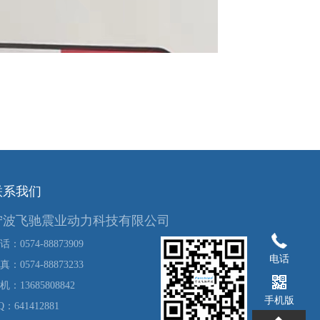
联系我们
宁波飞驰震业动力科技有限公司
话：0574-88873909
电话
真：0574-88873233
机：13685808842
手机版
Q：641412881